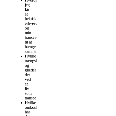
Hvordan
jeg
får
et
hektisk
erhvervsliv
og
min
transvestisme
til at
hænge
sammen?
Hvilke
trængsler
og
glæder
der
ved
et
liv
som
transperson?
Hvilke
omkostninger
har