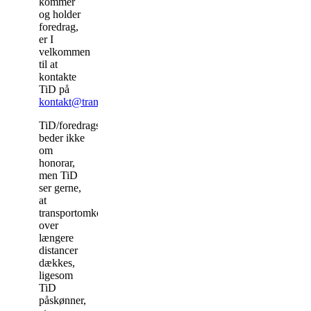
kommer
og holder
foredrag,
er I
velkommen
til at
kontakte
TiD på
kontakt@transpersoner.dk
.
TiD/foredragsholderen
beder ikke
om
honorar,
men TiD
ser gerne,
at
transportomkostninger
over
længere
distancer
dækkes,
ligesom
TiD
påskønner,