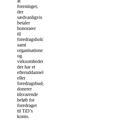
at
foreninger,
der
sædvanligvis
betaler
honorarer
til
foredragsholdere,
samt
organisationer
og
virksomheder,
der har et
efteruddannelses-
eller
foredragsbudget,
donerer
tilsvarende
beløb for
foredraget
til TiD’s
konto.