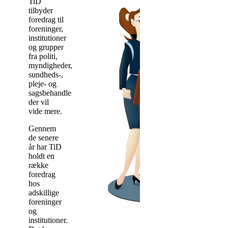
TiD
tilbyder
foredrag til
foreninger,
institutioner
og grupper
fra politi,
myndigheder,
sundheds-,
pleje- og
sagsbehandlere,
der vil
vide mere.
Gennem
de senere
år har TiD
holdt en
række
foredrag
hos
adskillige
foreninger
og
institutioner.