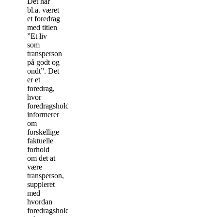
Det har
bl.a. været
et foredrag
med titlen
”Et liv
som
transperson
på godt og
ondt”. Det
er et
foredrag,
hvor
foredragsholderen
informerer
om
forskellige
faktuelle
forhold
om det at
være
transperson,
suppleret
med
hvordan
foredragsholderen