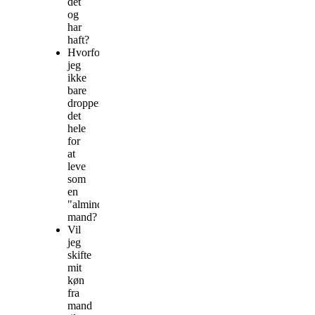
det
og
har
haft?
Hvorfor
jeg
ikke
bare
dropper
det
hele
for
at
leve
som
en
"almindelig"
mand?
Vil
jeg
skifte
mit
køn
fra
mand