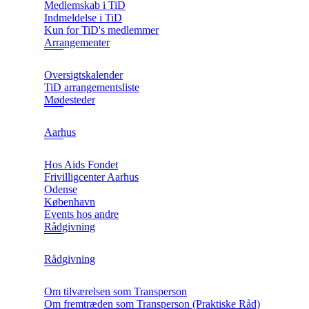
Medlemskab i TiD
Indmeldelse i TiD
Kun for TiD's medlemmer
Arrangementer
Oversigtskalender
TiD arrangementsliste
Mødesteder
Aarhus
Hos Aids Fondet
Frivilligcenter Aarhus
Odense
København
Events hos andre
Rådgivning
Rådgivning
Om tilværelsen som Transperson
Om fremtræden som Transperson (Praktiske Råd)