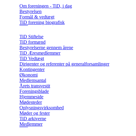
Om foreningen - TiD, i dag
Bestyrelsen
Formål & vedtægt
TiD forening biografisk
TiD Stiftelse
TiD formænd
Bestyrelserne gennem årene
TiD Æresmedlemmer
TiD Vedtægt
Dirigenter og referenter på generalforsamlinger
Kontingenter
Økonomi
Medlemsantal
Årets transvestit
Foreningsblade
Hjemmeside
Mødesteder
Oplysningsvirksomhed
Møder og fester
TiD arkiverne
Medlemmer