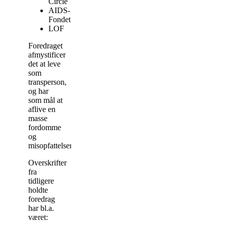
Circle
AIDS-
Fondet
LOF
Foredraget
afmystificer
det at leve
som
transperson,
og har
som mål at
aflive en
masse
fordomme
og
misopfattelser.
Overskrifter
fra
tidligere
holdte
foredrag
har bl.a.
været: