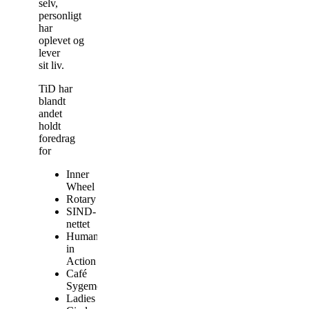
selv,
personligt
har
oplevet og
lever
sit liv.
TiD har
blandt
andet
holdt
foredrag
for
Inner
Wheel
Rotary
SIND-
nettet
Humanity
in
Action
Café
Sygemeldt
Ladies