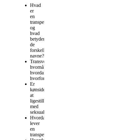
Hvad
er
en
transperson,
og
hvad
betyder
de
forskellige
navne?
Transvestit,
hvornår,
hvordan,
hvorfor?
Er
kønsidentitet
at
ligestille
med
seksualitet?
Hvordan
lever
en
transperson?