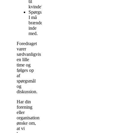
til
kvinde?
Spørgsmål
I må
brænde
inde
med.
Foredraget
varer
sædvanligvis
en lille
time og
følges op
af
spørgsmål
og
diskussion.
Har din
forening
eller
organisation
ønske om,
at vi