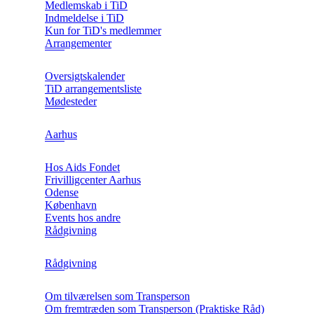
Medlemskab i TiD
Indmeldelse i TiD
Kun for TiD's medlemmer
Arrangementer
Oversigtskalender
TiD arrangementsliste
Mødesteder
Aarhus
Hos Aids Fondet
Frivilligcenter Aarhus
Odense
København
Events hos andre
Rådgivning
Rådgivning
Om tilværelsen som Transperson
Om fremtræden som Transperson (Praktiske Råd)