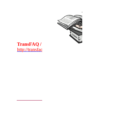
FAQ står for
Frequently Asked
Questions (eller
‘
0
fte
S
tillede
S
pørgsmål’).
Trans FAQ / OSS
er en samling af
viden og
TransFAQ / OSS
erfaringer skrevet
http://transfaq.info/
af transpersoner.
Her kan du læse
om køn og
identitet, om at
springe ud, om
hormoner,
transfællesskaber
og meget mere.
DTHS, Dansk
Tale, Høre og
Synsinstitutioner
har i 2020 udgivet
en folder der kan