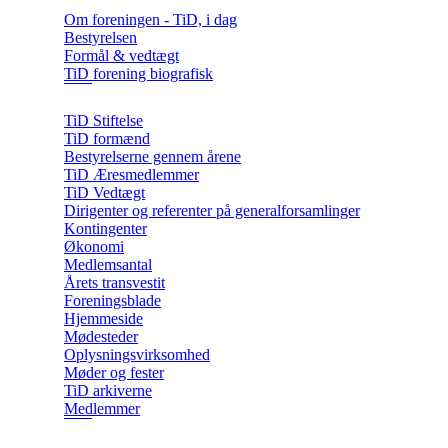
Om foreningen - TiD, i dag
Bestyrelsen
Formål & vedtægt
TiD forening biografisk
TiD Stiftelse
TiD formænd
Bestyrelserne gennem årene
TiD Æresmedlemmer
TiD Vedtægt
Dirigenter og referenter på generalforsamlinger
Kontingenter
Økonomi
Medlemsantal
Årets transvestit
Foreningsblade
Hjemmeside
Mødesteder
Oplysningsvirksomhed
Møder og fester
TiD arkiverne
Medlemmer