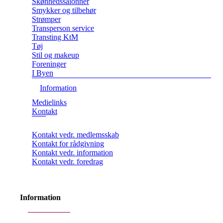
Skønhedssalonner
Smykker og tilbehør
Strømper
Transperson service
Transting KtM
Tøj
Stil og makeup
Foreninger
I Byen
Information
Medielinks
Kontakt
Kontakt vedr. medlemsskab
Kontakt for rådgivning
Kontakt vedr. information
Kontakt vedr. foredrag
Information