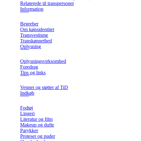
Relaterede til transpersoner
Information
Begreber
Om kønsidentitet
Transvestisme
Transkønnethed
Oplysning
Oplysningsvirksomhed
Foredrag
Tips og links
Venner og støtter af TiD
Indkøb
Fodtøj
Lingeri
Literatur og film
Makeup og dufte
Parykker
Proteser og puder