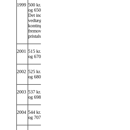
1999
500 kr. for enlige
og 650 kr. for par.
Det indførtes i
vedtægten, at
kontingentet
fremover skulle
pristalsreguleres.
2001
515 kr. for enlige
og 670 kr. for par.
2002
525 kr. for enlige
og 680 kr. for par.
2003
537 kr. for enlige
og 698 kr. for par.
2004
544 kr. for enlige
og 707 kr. for par.