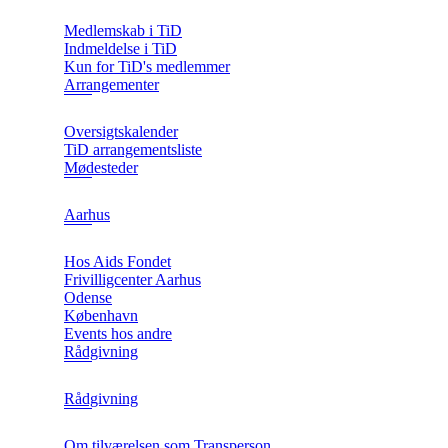
Medlemskab i TiD
Indmeldelse i TiD
Kun for TiD's medlemmer
Arrangementer
Oversigtskalender
TiD arrangementsliste
Mødesteder
Aarhus
Hos Aids Fondet
Frivilligcenter Aarhus
Odense
København
Events hos andre
Rådgivning
Rådgivning
Om tilværelsen som Transperson