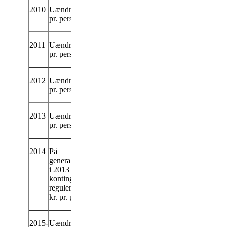
2010
Uændret 250 kr.
pr. person.
2011
Uændret 250 kr.
pr. person.
2012
Uændret 250 kr.
pr. person.
2013
Uændret 250 kr.
pr. person.
2014
På
generalforsamling
i 2013 blev
kontingentet
reguleret til 300
kr. pr. person.
2015-
Uændret 300 kr.