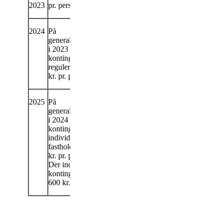
2023
pr. person.
2024
På
generalforsamling
i 2023 blev
kontingentet
reguleret til 450
kr. pr. person.
2025
På
generalforsamling
i 2024 blev
kontingentet for
individuelle
fastholdt på 450
kr. pr. person.
Der indføres par
kontingent på
600 kr.