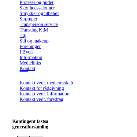
Proteser og puder
Skønhedssalonner
Smykker og tilbehør
Strømper
Transperson service
Transting KtM
Tøj
Stil og makeup
Foreninger
I Byen
Information
Medielinks
Kontakt
Kontakt vedr. medlemsskab
Kontakt for rådgivning
Kontakt vedr. information
Kontakt vedr. foredrag
Kontingent fastsat på
generalforsamlingerne