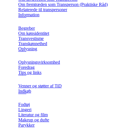
Om fremtræden som Transperson (Praktiske Råd)
Relaterede til transpersoner
Information
Begreber
Om kønsidentitet
Transvestisme
Transkønnethed
Oplysning
Oplysningsvirksomhed
Foredrag
Tips og links
Venner og støtter af TiD
Indkøb
Fodtøj
Lingeri
Literatur og film
Makeup og dufte
Parykker