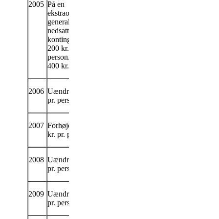
2005
På en
ekstraordinær
generalforsamling
nedsattes
kontingentet til
200 kr. pr.
person. (Ægtepar
400 kr.).
2006
Uændret 200 kr.
pr. person.
2007
Forhøjet til 250
kr. pr. person.
2008
Uændret 250 kr.
pr. person.
2009
Uændret 250 kr.
pr. person.