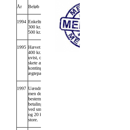
År
Beløb
1994
Enkeltmedlem
300 kr. ægtepar
500 kr.
1995
Hævet fra 300 til
400 kr. Det er
uvist, om der
skete ændring af
kontingentet for
ægtepar).
1997
Uændret 400 kr.,
men der indførtes
bestemmelse om
betaling af 10 kr.
ved små møder
og 20 kr. ved
store.