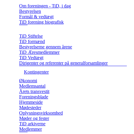
Om foreningen - TiD, i dag
Bestyrelsen
Formål & vedtægt
TiD forening biografisk
TiD Stiftelse
TiD formænd
Bestyrelserne gennem årene
TiD Æresmedlemmer
TiD Vedtægt
Dirigenter og referenter på generalforsamlinger
Kontingenter
Økonomi
Medlemsantal
Årets transvestit
Foreningsblade
Hjemmeside
Mødesteder
Oplysningsvirksomhed
Møder og fester
TiD arkiverne
Medlemmer