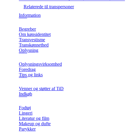
Relaterede til transpersoner
Information
Begreber
Om kønsidentitet
Transvestisme
Transkønnethed
Oplysning
Oplysningsvirksomhed
Foredrag
Tips og links
Venner og støtter af TiD
Indkøb
Fodtøj
Lingeri
Literatur og film
Makeup og dufte
Parykker