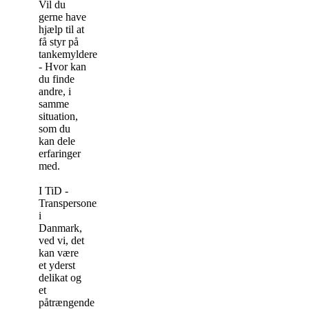
Vil du
gerne have
hjælp til at
få styr på
tankemylderet
- Hvor kan
du finde
andre, i
samme
situation,
som du
kan dele
erfaringer
med.
I TiD -
Transpersoner
i
Danmark,
ved vi, det
kan være
et yderst
delikat og
et
påtrængende