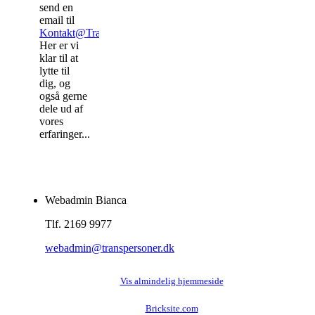
send en
email til
Kontakt@Transpersoner.dk
.
Her er vi
klar til at
lytte til
dig, og
også gerne
dele ud af
vores
erfaringer...
Webadmin Bianca
Tlf. 2169 9977
webadmin@transpersoner.dk
Vis almindelig hjemmeside
Bricksite.com