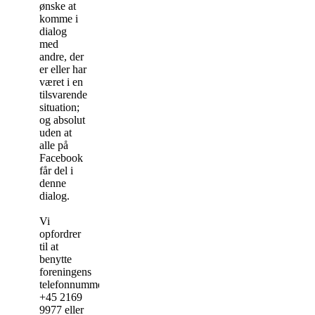
ønske at
komme i
dialog
med
andre, der
er eller har
været i en
tilsvarende
situation;
og absolut
uden at
alle på
Facebook
får del i
denne
dialog.
Vi
opfordrer
til at
benytte
foreningens
telefonnummer:
+45 2169
9977 eller