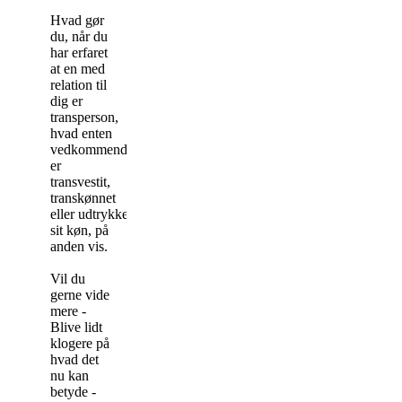
Hvad gør
du, når du
har erfaret
at en med
relation til
dig er
transperson,
hvad enten
vedkommende
er
transvestit,
transkønnet
eller udtrykker
sit køn, på
anden vis.
Vil du
gerne vide
mere -
Blive lidt
klogere på
hvad det
nu kan
betyde -