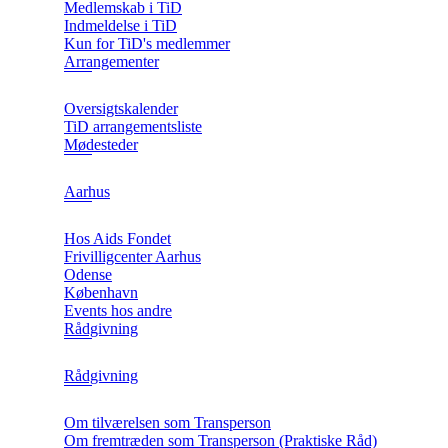
Medlemskab i TiD
Indmeldelse i TiD
Kun for TiD's medlemmer
Arrangementer
Oversigtskalender
TiD arrangementsliste
Mødesteder
Aarhus
Hos Aids Fondet
Frivilligcenter Aarhus
Odense
København
Events hos andre
Rådgivning
Rådgivning
Om tilværelsen som Transperson
Om fremtræden som Transperson (Praktiske Råd)