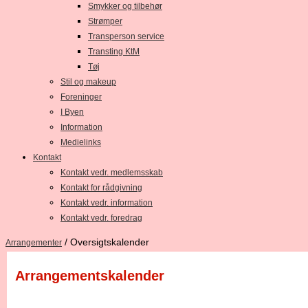
Smykker og tilbehør
Strømper
Transperson service
Transting KtM
Tøj
Stil og makeup
Foreninger
I Byen
Information
Medielinks
Kontakt
Kontakt vedr. medlemsskab
Kontakt for rådgivning
Kontakt vedr. information
Kontakt vedr. foredrag
/ Oversigtskalender
Arrangementer
Arrangementskalender