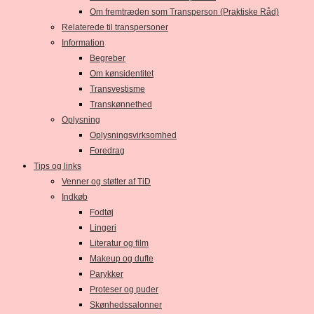
Om fremtræden som Transperson (Praktiske Råd)
Relaterede til transpersoner
Information
Begreber
Om kønsidentitet
Transvestisme
Transkønnethed
Oplysning
Oplysningsvirksomhed
Foredrag
Tips og links
Venner og støtter af TiD
Indkøb
Fodtøj
Lingeri
Literatur og film
Makeup og dufte
Parykker
Proteser og puder
Skønhedssalonner