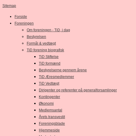
Sitemap
Forside
Foreningen
Om foreningen - TiD, i dag
Bestyrelsen
Formål & vedtægt
TiD forening biografisk
TiD Stiftelse
TiD formænd
Bestyrelserne gennem årene
TiD Æresmedlemmer
TiD Vedtægt
Dirigenter og referenter på generalforsamlinger
Kontingenter
Økonomi
Medlemsantal
Årets transvestit
Foreningsblade
Hjemmeside