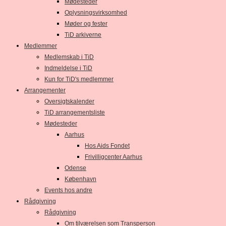
Mødesteder
Oplysningsvirksomhed
Møder og fester
TiD arkiverne
Medlemmer
Medlemskab i TiD
Indmeldelse i TiD
Kun for TiD's medlemmer
Arrangementer
Oversigtskalender
TiD arrangementsliste
Mødesteder
Aarhus
Hos Aids Fondet
Frivilligcenter Aarhus
Odense
København
Events hos andre
Rådgivning
Rådgivning
Om tilværelsen som Transperson