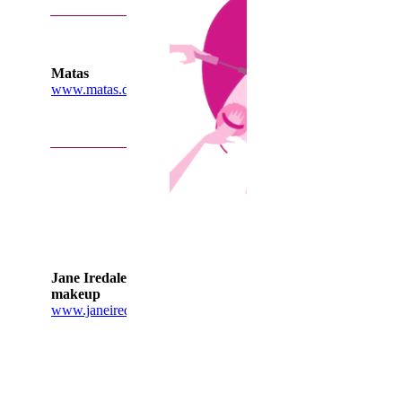
Hvem kende
ikke matas,
de har
Matas
faktisk
www.matas.dk/
mange gode
produkter til
pleje og
skønhed.
Jane Iredale
Mineral
Cosmetics -
den mest
avancerede
makeup i
hele verden.
Med denne
Jane Iredale
makeup vil
makeup
du opleve,
www.janeiredale.dk
hvor fejlfri
og frisk din
hud kan se
ud. Du
oplever
mineralernes