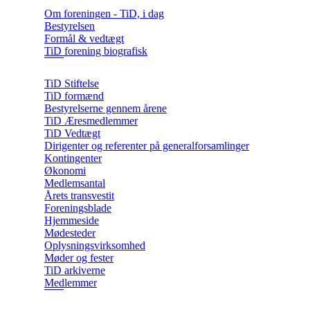
Om foreningen - TiD, i dag
Bestyrelsen
Formål & vedtægt
TiD forening biografisk
TiD Stiftelse
TiD formænd
Bestyrelserne gennem årene
TiD Æresmedlemmer
TiD Vedtægt
Dirigenter og referenter på generalforsamlinger
Kontingenter
Økonomi
Medlemsantal
Årets transvestit
Foreningsblade
Hjemmeside
Mødesteder
Oplysningsvirksomhed
Møder og fester
TiD arkiverne
Medlemmer