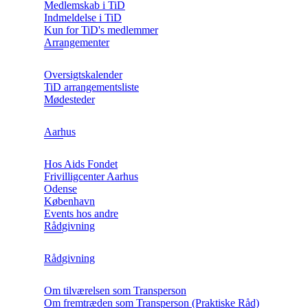
Medlemskab i TiD
Indmeldelse i TiD
Kun for TiD's medlemmer
Arrangementer
Oversigtskalender
TiD arrangementsliste
Mødesteder
Aarhus
Hos Aids Fondet
Frivilligcenter Aarhus
Odense
København
Events hos andre
Rådgivning
Rådgivning
Om tilværelsen som Transperson
Om fremtræden som Transperson (Praktiske Råd)