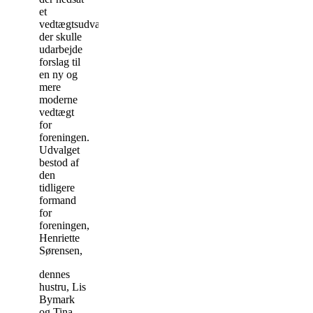
et
vedtægtsudvalg,
der skulle
udarbejde
forslag til
en ny og
mere
moderne
vedtægt
for
foreningen.
Udvalget
bestod af
den
tidligere
formand
for
foreningen,
Henriette
Sørensen,
dennes
hustru, Lis
Bymark
og Tina