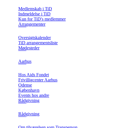
Medlemskab i TiD
Indmeldelse i TiD
Kun for TiD's medlemmer
Arrangementer
Oversigtskalender
TiD arrangementsliste
Mødesteder
Aarhus
Hos Aids Fondet
Frivilligcenter Aarhus
Odense
København
Events hos andre
Rådgivning
Rådgivning
Om tilværelsen som Transperson