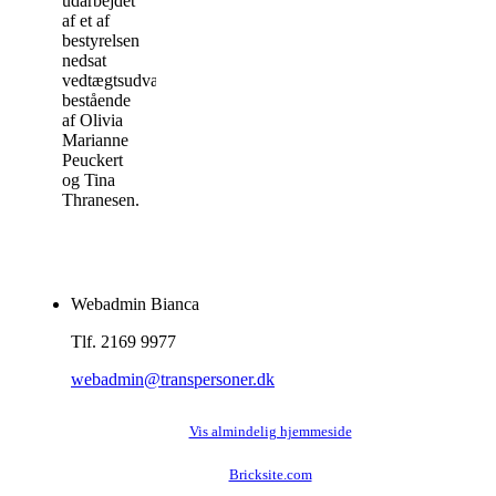
udarbejdet
af et af
bestyrelsen
nedsat
vedtægtsudvalg
bestående
af Olivia
Marianne
Peuckert
og Tina
Thranesen.
Webadmin Bianca
Tlf. 2169 9977
webadmin@transpersoner.dk
Vis almindelig hjemmeside
Bricksite.com