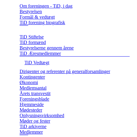
Om foreningen - TiD, i dag
Bestyrelsen
Formål & vedtægt
TiD forening biografisk
TiD Stiftelse
TiD formænd
Bestyrelserne gennem årene
TiD Æresmedlemmer
TiD Vedtægt
Dirigenter og referenter på generalforsamlinger
Kontingenter
Økonomi
Medlemsantal
Årets transvestit
Foreningsblade
Hjemmeside
Mødesteder
Oplysningsvirksomhed
Møder og fester
TiD arkiverne
Medlemmer