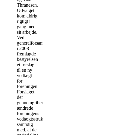
Thranesen.
Udvalget
kom aldrig
rigtigt i
gang med
sit arbejde.
Ved
generalforsamlingen
i 2008
fremlagde
bestyrelsen
et forslag
til en ny
vedtægt
for
foreningen.
Forslaget,
der
gennemgribende
ændrede
foreningens
vedtægtsstruktur
samtidig
med, at de