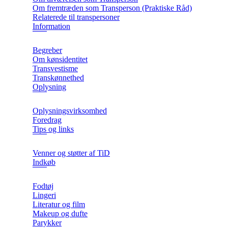
Om fremtræden som Transperson (Praktiske Råd)
Relaterede til transpersoner
Information
Begreber
Om kønsidentitet
Transvestisme
Transkønnethed
Oplysning
Oplysningsvirksomhed
Foredrag
Tips og links
Venner og støtter af TiD
Indkøb
Fodtøj
Lingeri
Literatur og film
Makeup og dufte
Parykker