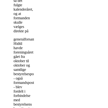
så det
fulgte
kalenderåret,
og at
formanden
skulle
vælges
direkte på
generalforsamlingen.
Hidtil
havde
foreningsåret
gået fra
oktober til
oktober og
samtlige
bestyrelsesposter
- også
formandsposten
- blev
fordelt i
forbindelse
med
bestyrelsens