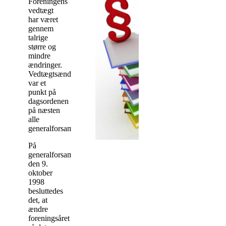
Foreningens
vedtægt
har været
gennem
talrige
større og
mindre
ændringer.
Vedtægtsændringer
var et
punkt på
dagsordenen
på næsten
alle
generalforsamlingerne.
På
generalforsamlingen
den 9.
oktober
1998
besluttedes
det, at
ændre
foreningsåret