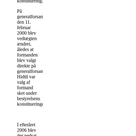
konstituering.
På
generalforsamlingen
den 11.
februar
2000 blev
vedtægten
ændret,
åledes at
formanden
blev valgt
direkte på
generalforsamlingen.
Hidtil var
valg af
formand
sket under
bestyrelsens
konstitueringen.
I efteråret
2006 blev
der nedsat