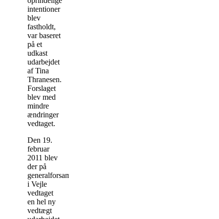
oprindelige
intentioner
blev
fastholdt,
var baseret
på et
udkast
udarbejdet
af Tina
Thranesen.
Forslaget
blev med
mindre
ændringer
vedtaget.
Den 19.
februar
2011 blev
der på
generalforsamlingen
i Vejle
vedtaget
en hel ny
vedtægt