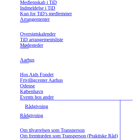
Medlemskab i TiD
Indmeldelse i TiD
Kun for TiD's medlemmer
Arrangementer
Oversigtskalender
TiD arrangementsliste
Mødesteder
Aarhus
Hos Aids Fondet
Frivilligcenter Aarhus
Odense
København
Events hos andre
Rådgivning
Rådgivning
Om tilværelsen som Transperson
Om fremtræden som Transperson (Praktiske Råd)