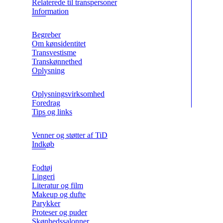
Relaterede til transpersoner
Information
Begreber
Om kønsidentitet
Transvestisme
Transkønnethed
Oplysning
Oplysningsvirksomhed
Foredrag
Tips og links
Venner og støtter af TiD
Indkøb
Fodtøj
Lingeri
Literatur og film
Makeup og dufte
Parykker
Proteser og puder
Skønhedssalonner