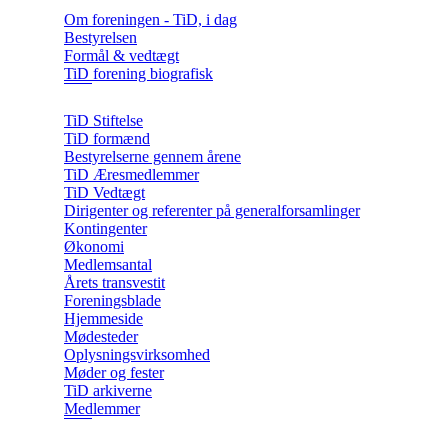
Om foreningen - TiD, i dag
Bestyrelsen
Formål & vedtægt
TiD forening biografisk
TiD Stiftelse
TiD formænd
Bestyrelserne gennem årene
TiD Æresmedlemmer
TiD Vedtægt
Dirigenter og referenter på generalforsamlinger
Kontingenter
Økonomi
Medlemsantal
Årets transvestit
Foreningsblade
Hjemmeside
Mødesteder
Oplysningsvirksomhed
Møder og fester
TiD arkiverne
Medlemmer