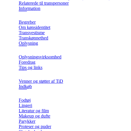
Relaterede til transpersoner
Information
Begreber
Om kønsidentitet
Transvestisme
Transkønnethed
Oplysning
Oplysningsvirksomhed
Foredrag
Tips og links
Venner og støtter af TiD
Indkøb
Fodtøj
Lingeri
Literatur og film
Makeup og dufte
Parykker
Proteser og puder