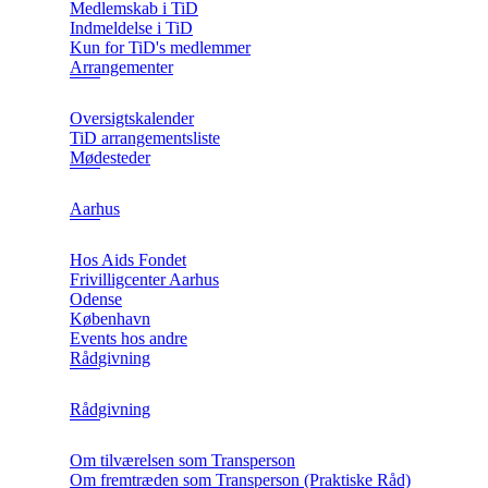
Medlemskab i TiD
Indmeldelse i TiD
Kun for TiD's medlemmer
Arrangementer
Oversigtskalender
TiD arrangementsliste
Mødesteder
Aarhus
Hos Aids Fondet
Frivilligcenter Aarhus
Odense
København
Events hos andre
Rådgivning
Rådgivning
Om tilværelsen som Transperson
Om fremtræden som Transperson (Praktiske Råd)