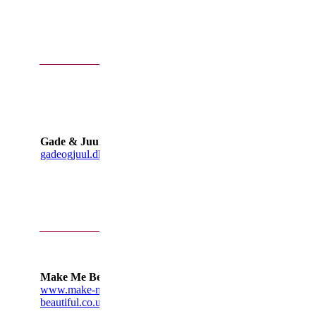
øreclips
som kan
anvendes
uden hul i
øret.
Gade &
Juul har
både web
shop og
homeparty.
Vi har haf
Gade & Juul
besøg
gadeogjuul.dk
både i Øst
og Vest.
De tilbyde
mange
lækre
smykker.
De har et
kæmpe
udvalg i
Make Me Beautiful
clipon
www.make-me-
øreringe,
beautiful.co.uk
både til
daglig