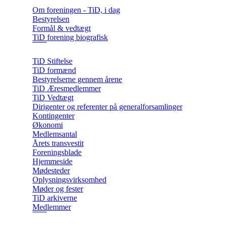
Om foreningen - TiD, i dag
Bestyrelsen
Formål & vedtægt
TiD forening biografisk
TiD Stiftelse
TiD formænd
Bestyrelserne gennem årene
TiD Æresmedlemmer
TiD Vedtægt
Dirigenter og referenter på generalforsamlinger
Kontingenter
Økonomi
Medlemsantal
Årets transvestit
Foreningsblade
Hjemmeside
Mødesteder
Oplysningsvirksomhed
Møder og fester
TiD arkiverne
Medlemmer