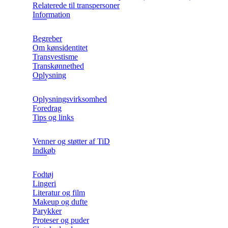
Relaterede til transpersoner
Information
Begreber
Om kønsidentitet
Transvestisme
Transkønnethed
Oplysning
Oplysningsvirksomhed
Foredrag
Tips og links
Venner og støtter af TiD
Indkøb
Fodtøj
Lingeri
Literatur og film
Makeup og dufte
Parykker
Proteser og puder