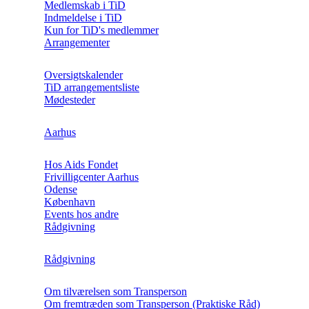
Medlemskab i TiD
Indmeldelse i TiD
Kun for TiD's medlemmer
Arrangementer
Oversigtskalender
TiD arrangementsliste
Mødesteder
Aarhus
Hos Aids Fondet
Frivilligcenter Aarhus
Odense
København
Events hos andre
Rådgivning
Rådgivning
Om tilværelsen som Transperson
Om fremtræden som Transperson (Praktiske Råd)