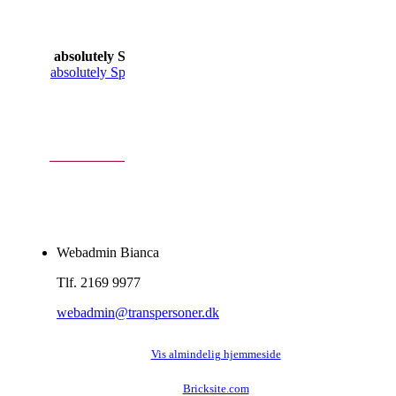
meget personlige
tilbehør som
silikone
absolutely Special Trade
brystformer, push
absolutely Special Trade
up trusser, v-
trusser, stiletter,
overstørrelser og
meget mere ... de
gør dine drømme
til virkelighed!
Webadmin Bianca
Tlf. 2169 9977
webadmin@transpersoner.dk
Vis almindelig hjemmeside
Bricksite.com