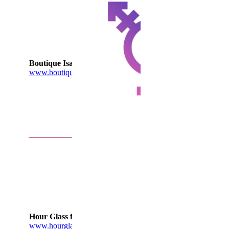
Kendt for sin søde
og transvenlige
betjening, har et
bredt sortiment af
tøj, sko, proteser,
parykker, makeup
m.v.
Boutique Isabel
Showroom kan
www.boutiqueisabel.dk/
besøges på privat
adresse. Booking for
enkelt aftaler.
Find information om
bookning af tider
m.v. på Isabels
hjemmeside.
En webshop i UK
som har
specialiceret sig i at
tilbyde produkter
målrettet til
transpersoner. De
har brystproteser,
BH med lommer,
Hour Glass figure
korsetter, trusser
www.hourglassfigure.co.uk
med indlæg og