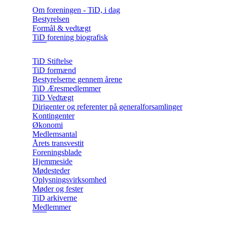
Om foreningen - TiD, i dag
Bestyrelsen
Formål & vedtægt
TiD forening biografisk
TiD Stiftelse
TiD formænd
Bestyrelserne gennem årene
TiD Æresmedlemmer
TiD Vedtægt
Dirigenter og referenter på generalforsamlinger
Kontingenter
Økonomi
Medlemsantal
Årets transvestit
Foreningsblade
Hjemmeside
Mødesteder
Oplysningsvirksomhed
Møder og fester
TiD arkiverne
Medlemmer