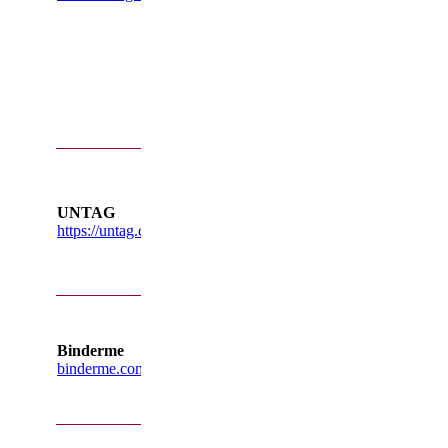
meget andet.
Indhaver Geraldine
skriver til os at de
har "Livechat"
hvor du kan få råd
og vejledning før
du køber et
produkt.
Hollandsk butik
som har
specialiseret
UNTAG
undertøj til
https://untag.com/
transkvinder så
som tusking trusser
samt binders til
transmænd
Polsk butik som
har specialiseret
undertøj til
Binderme
transkvinder så
binderme.com
som tusking trusser
samt binders til
transmænd
Transformation